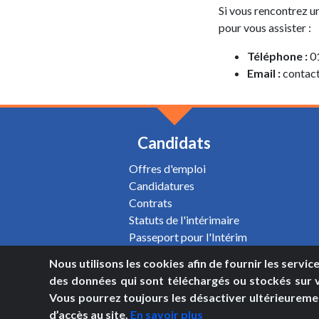
Si vous rencontrez 
pour vous assister :
Téléphone :
01
Email :
contact
Candidats
Offres d'emploi
Candidatures
Contrats
Statuts de l'intérimaire
Passeport pour l'Intérim
Nous utilisons les cookies afin de fournir les servic
des données qui sont téléchargés ou stockés sur vo
Vous pourrez toujours les désactiver ultérieureme
d’accès au site.
En savoir plus