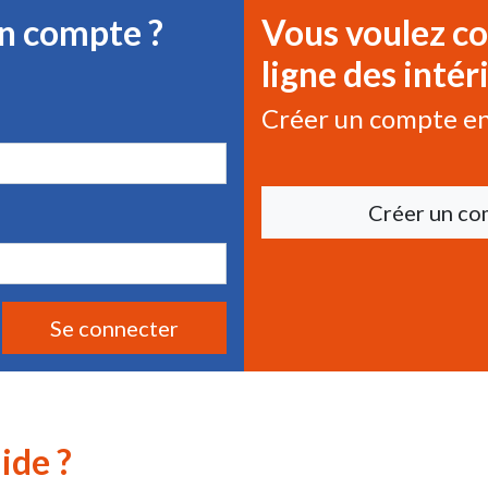
un compte ?
Vous voulez 
ligne des intér
Créer un compte en
Créer un co
Se connecter
ide ?