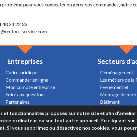
un problème pour vous connecter ou gérer vos commandes, notre éq
 40 24 22 33
@renfort-service.com
Entreprises
Secteurs d'a
Cadre juridique
Déménagement
Commander en ligne
Les métiers de la
Mon compte entreprise
Evénementiel
Foire aux questions
Montage de mobi
Partenaires
Bâtiment
Oeuvre d'art
es et fonctionnalités proposés sur notre site et afin d’amélio
tre ordinateur ou sur tout autre appareil. En cliquant sur ”J
© Renfort Service 2020. Tous droits réservés.
nt. Si vous supprimez ou désactivez nos cookies, vous pour