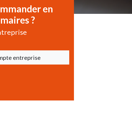
commander en
imaires ?
treprise
mpte entreprise