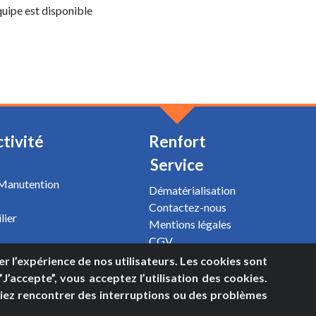
uipe est disponible
ctivité
Renfort
Service
 Manutention
Dématérialisation
Contactez-nous
lier
Mentions légales
CGV
Plan du site
rer l’expérience de nos utilisateurs. Les cookies sont
’accepte”, vous acceptez l’utilisation des cookies.
riez rencontrer des interruptions ou des problèmes