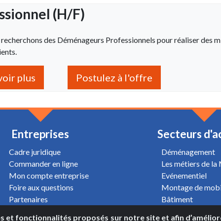
sionnel (H/F)
us recherchons des Déménageurs Professionnels pour réaliser des m
ients.
voir plus
Postulez à l'offre
Entreprises
Secteurs d'a
Cadre juridique
Déménagement
Commander en ligne
Les métiers de la
Mon compte entreprise
Evénementiel
Foire aux questions
Montage de mobi
Partenaires
Bâtiment
Oeuvre d'art
es et fonctionnalités proposés sur notre site et afin d’amélio