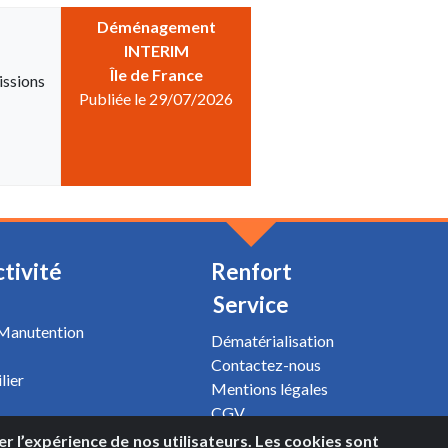
Déménagement
INTERIM
Île de France
issions
Publiée le 29/07/2026
ctivité
Renfort
Service
 Manutention
Dématérialisation
Contactez-nous
lier
Mentions légales
CGV
Plan du site
rer l’expérience de nos utilisateurs. Les cookies sont